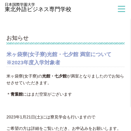
> お知らせ
日本国際学園大学
東北外語ビジネス専門学校
お知らせ
米ヶ袋寮(女子寮)光館・七夕館 満室について
※2023年度入学対象者
米ヶ袋寮(女子寮)の
光館・七夕館
が満室となりましたのでお知ら
せさせていただきます。
＊
青葉館
にはまだ空室がございます
2023年1月21日(土)には寮見学会も行いますので
ご希望の方は詳細をご覧いただき、お申込みをお願いします。