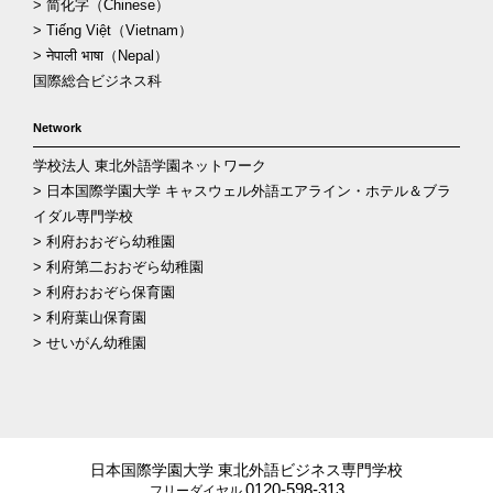
> 简化字（Chinese）
> Tiếng Việt（Vietnam）
> नेपाली भाषा（Nepal）
国際総合ビジネス科
Network
学校法人 東北外語学園ネットワーク
> 日本国際学園大学 キャスウェル外語エアライン・ホテル＆ブラ
イダル専門学校
> 利府おおぞら幼稚園
> 利府第二おおぞら幼稚園
> 利府おおぞら保育園
> 利府葉山保育園
> せいがん幼稚園
日本国際学園大学 東北外語ビジネス専門学校
0120-598-313
フリーダイヤル