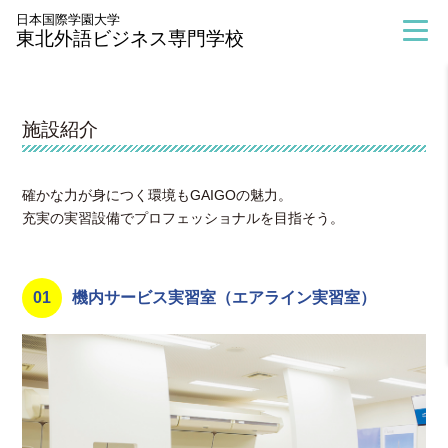
>
施設紹介
日本国際学園大学
東北外語ビジネス専門学校
施設紹介
確かな力が身につく環境もGAIGOの魅力。
充実の実習設備でプロフェッショナルを目指そう。
01
機内サービス実習室（エアライン実習室）