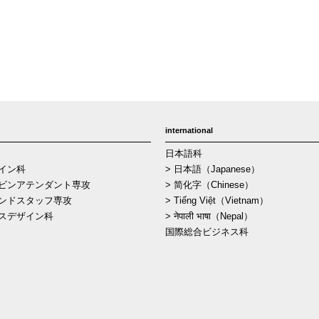
international
日本語科
イン科
> 日本語（Japanese）
ビンアテンダント専攻
> 简化字（Chinese）
ンドスタッフ専攻
> Tiếng Việt（Vietnam）
スデザイン科
> नेपाली भाषा（Nepal）
国際総合ビジネス科