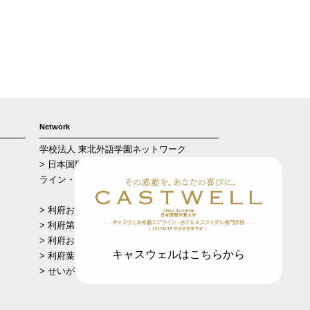
Network
学校法人 東北外語学園ネットワーク
> 日本国際学園大学 キャスウェル外語エア
ライン・ホテル＆ブライダル専門学校
> 利府おおぞら幼稚園
> 利府第二おおぞら幼稚園
> 利府おおぞら保育園
キャスウェルはこちらから
> 利府葉山保育園
> せいがん幼稚園