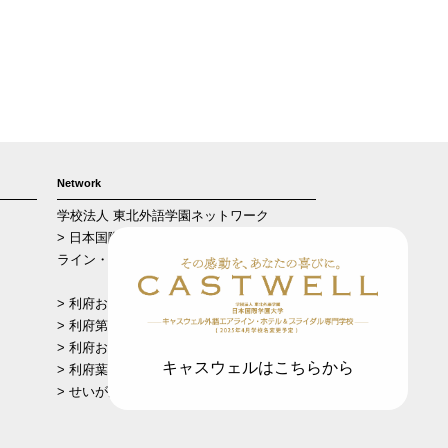
Network
学校法人 東北外語学園ネットワーク
> 日本国際学園大学 キャスウェル外語エア
ライン・ホテル＆ブライダル専門学校
> 利府おおぞら幼稚園
> 利府第二おおぞら幼稚園
> 利府おおぞら保育園
キャスウェルはこちらから
> 利府葉山保育園
> せいがん幼稚園