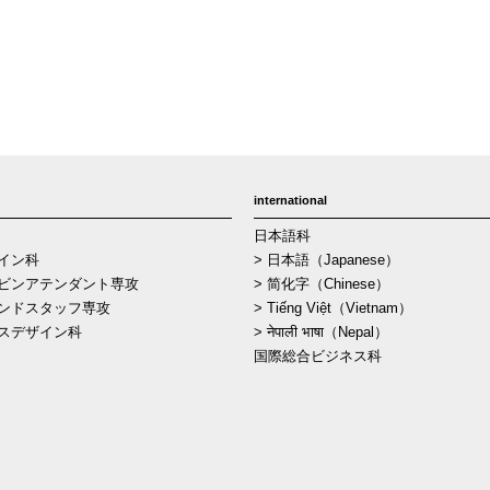
international
日本語科
イン科
> 日本語（Japanese）
ビンアテンダント専攻
> 简化字（Chinese）
ンドスタッフ専攻
> Tiếng Việt（Vietnam）
スデザイン科
> नेपाली भाषा（Nepal）
国際総合ビジネス科