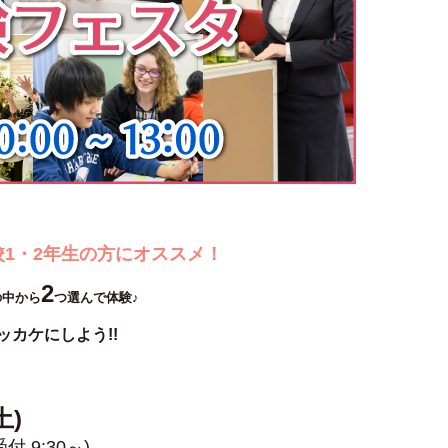
1・2年生の方にオススメ！
2
の中から
つ選んで体験♪
カケにしよう!!
土)
受付 9:30～)