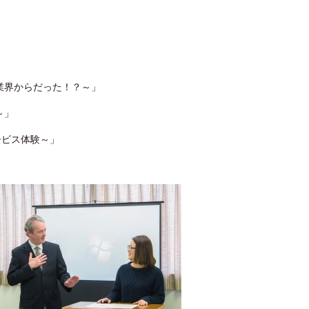
業界からだった！？～」
～」
ービス体験～」