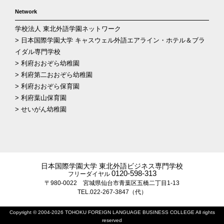
Network
学校法人 東北外語学園ネットワーク
> 日本国際学園大学 キャスウェル外語エアライン・ホテル＆ブラ
イダル専門学校
> 利府おおぞら幼稚園
> 利府第二おおぞら幼稚園
> 利府おおぞら保育園
> 利府葉山保育園
> せいがん幼稚園
日本国際学園大学 東北外語ビジネス専門学校
0120-598-313
フリーダイヤル
〒980-0022 宮城県仙台市青葉区五橋二丁目1-13
TEL.022-267-3847（代）
Copyright © 2004-2026 TOHOKU FOREIGN LANGUAGE BUSINESS COLLEGE All rights
reserved