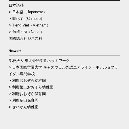
日本語科
> 日本語（Japanese）
> 简化字（Chinese）
> Tiếng Việt（Vietnam）
> नेपाली भाषा（Nepal）
国際総合ビジネス科
Network
学校法人 東北外語学園ネットワーク
> 日本国際学園大学 キャスウェル外語エアライン・ホテル＆ブラ
イダル専門学校
> 利府おおぞら幼稚園
> 利府第二おおぞら幼稚園
> 利府おおぞら保育園
> 利府葉山保育園
> せいがん幼稚園