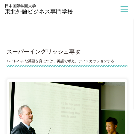
>
学科紹介
>
英語科
>
総合英語コース
>
スーパーイングリッシュ専
日本国際学園大学
東北外語ビジネス専門学校
攻
スーパーイングリッシュ専攻
ハイレベルな英語を身につけ、英語で考え、ディスカッションする